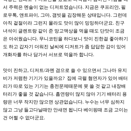
리뷰게시판
서 주력은 멘솔이 없는 디저트였습니다. 지금은 쿠프리안, 필
팁앤가이드
로우톡, 앤트파이, 그마, 갬빗을 김장해둔 상태입니다. 그런데
레시피계산기
아직 겉절이라 그런지 몰라도 맛이 많이 밍밍하더군요. 친구
툴즈킷
녀석이 글렌트랑 같이 준 망고액상을 먹을 때도 단맛이 조금
은 아쉬웠습니다. 무니코틴을 하다보니 맛이 진한걸 좋아하기
업체
도 하고 갑자기 더워진 날씨에 디저트가 좀 답답한 감이 있어
업체게시판
개화자를 하나 담가서 서브로 먹을까 합니다.
모더게시판
제휴업체
맛이 진하고, 디저트/과멘 겸으로 쓸 수 있으면서 그나마 유지
비가 저렴한 기기가 있을까요? 집에 극렬 혐연자가 있어 배터
트레이드
리가 따로 있는 기기는 충전문제때문에 못 쓸 것 같고 내장배
판매
터리가 좋을 것 같습니다. 흡연량이 많지 않아 기기 배터리 용
구매
량은 너무 작지만 않으면 상관없습니다. 누수는 너무 심하지
나눔
않고 그냥 들고다닐때만 안새면 됩니다 베이핑때 조금 고이는
건 어쩔 수 없더군요.
거래후기
즐겨찾기