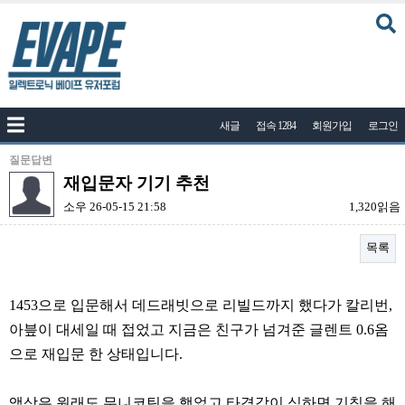
커뮤니티
새글
접속 1284
회원가입
로그인
공지사항
나눔이벤트
질문답변
재입문자 기기 추천
자유게시판
소우
26-05-15 21:58
1,320읽음
질문답변
목록
포토
건의게시판
본문
1453으로 입문해서 데드래빗으로 리빌드까지 했다가 칼리번,
액상
아븦이 대세일 때 접었고 지금은 친구가 넘겨준 글렌트 0.6옴
레시피
으로 재입문 한 상태입니다.
연구실
액상은 원래도 무니코틴을 했었고 타격감이 심하면 기침을 해