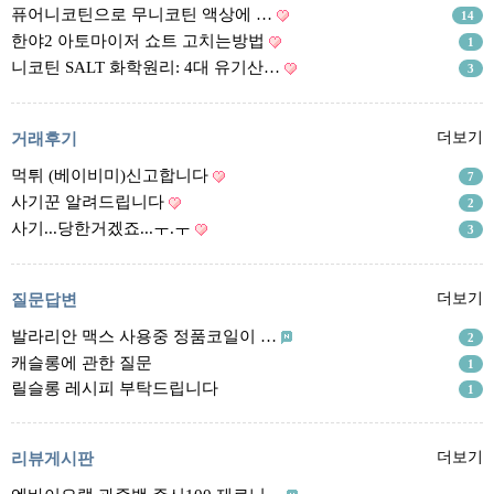
리뷰게시판
퓨어니코틴으로 무니코틴 액상에 …
14
팁앤가이드
한야2 아토마이저 쇼트 고치는방법
1
니코틴 SALT 화학원리: 4대 유기산…
3
레시피계산기
툴즈킷
거래후기
더보기
업체
먹튀 (베이비미)신고합니다
7
업체게시판
사기꾼 알려드립니다
2
모더게시판
사기...당한거겠죠...ㅜ.ㅜ
3
제휴업체
트레이드
질문답변
더보기
발라리안 맥스 사용중 정품코일이 …
판매
2
캐슬롱에 관한 질문
1
구매
릴슬롱 레시피 부탁드립니다
1
나눔
거래후기
리뷰게시판
더보기
즐겨찾기