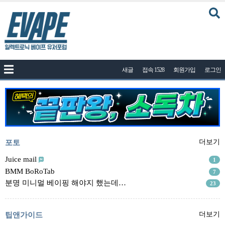
커뮤니티
새글
접속 1528
회원가입
로그인
공지사항
나눔이벤트
자유게시판
질문답변
포토
포토
더보기
건의게시판
Juice mail
1
BMM BoRoTab
7
액상
분명 미니멀 베이핑 해야지 했는데…
23
레시피
연구실
팁앤가이드
더보기