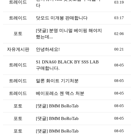
리뷰게시판
트레이드
03:19
다
팁앤가이드
트레이드
닷모드 미개봉 판매합니다
03:17
레시피계산기
[댓글] 분명 미니멀 베이핑 해야지
툴즈킷
포토
02:06
했는데...
업체
자유게시판
안녕하세요!
00:21
업체게시판
모더게시판
S1 DNA60 BLACK BY SSS LAB
트레이드
08-05
구매합니다.
제휴업체
트레이드
말론 화이트 기기처분
트레이드
08-05
판매
트레이드
베이포레소 젠 맥스 처분
08-05
구매
포토
[댓글] BMM BoRoTab
08-05
나눔
포토
[댓글] BMM BoRoTab
08-05
거래후기
포토
[댓글] BMM BoRoTab
08-05
즐겨찾기