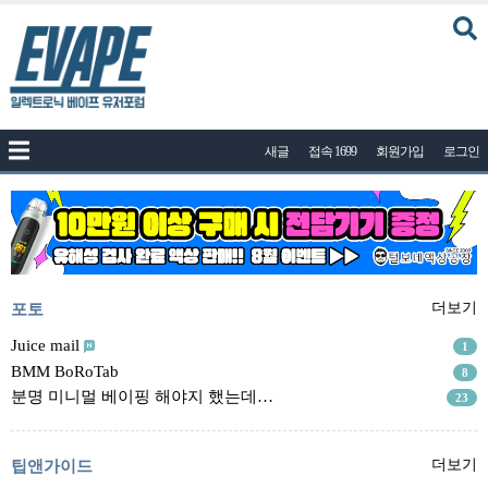
커뮤니티
새글
접속 1699
회원가입
로그인
공지사항
나눔이벤트
자유게시판
질문답변
포토
포토
더보기
건의게시판
Juice mail
1
BMM BoRoTab
8
액상
분명 미니멀 베이핑 해야지 했는데…
23
레시피
연구실
팁앤가이드
더보기