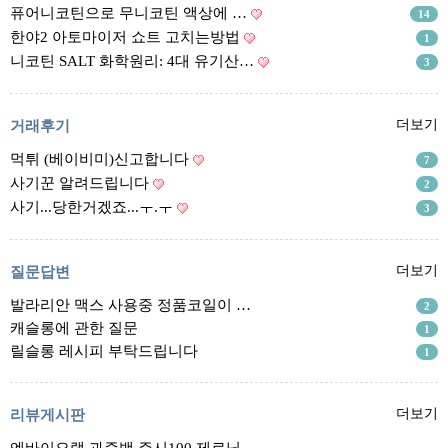
리뷰게시판
퓨어니코틴으로 무니코틴 액상에 …
14
팁앤가이드
한야2 아토마이저 쇼트 고치는방법
1
니코틴 SALT 화학원리: 4대 유기산…
3
레시피계산기
툴즈킷
거래후기
더보기
업체
먹튀 (베이비미)신고합니다
7
업체게시판
사기꾼 알려드립니다
2
모더게시판
사기...당한거겠죠...ㅜ.ㅜ
3
제휴업체
트레이드
질문답변
더보기
발라리안 맥스 사용중 정품코일이 …
판매
2
캐슬롱에 관한 질문
1
구매
릴슬롱 레시피 부탁드립니다
1
나눔
거래후기
리뷰게시판
더보기
즐겨찾기
엔바이오랩 과즙백 쥬시100 제로닉…