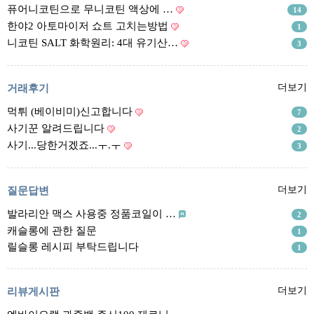
리뷰게시판
퓨어니코틴으로 무니코틴 액상에 …
14
팁앤가이드
한야2 아토마이저 쇼트 고치는방법
1
니코틴 SALT 화학원리: 4대 유기산…
3
레시피계산기
툴즈킷
거래후기
더보기
업체
먹튀 (베이비미)신고합니다
7
업체게시판
사기꾼 알려드립니다
2
모더게시판
사기...당한거겠죠...ㅜ.ㅜ
3
제휴업체
트레이드
질문답변
더보기
발라리안 맥스 사용중 정품코일이 …
판매
2
캐슬롱에 관한 질문
1
구매
릴슬롱 레시피 부탁드립니다
1
나눔
거래후기
리뷰게시판
더보기
즐겨찾기