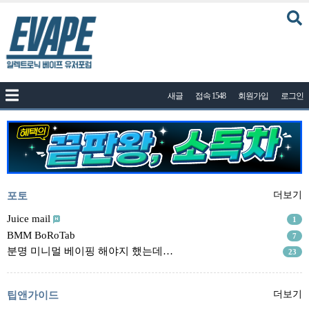
커뮤니티
새글
접속 1548
회원가입
로그인
공지사항
나눔이벤트
자유게시판
질문답변
포토
포토
더보기
건의게시판
Juice mail
1
BMM BoRoTab
7
액상
분명 미니멀 베이핑 해야지 했는데…
23
레시피
연구실
팁앤가이드
더보기