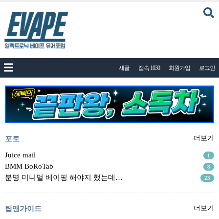
커뮤니티
새글
접속 1030
회원가입
로그인
공지사항
나눔이벤트
자유게시판
질문답변
포토
포토
더보기
건의게시판
Juice mail
1
BMM BoRoTab
8
액상
분명 미니멀 베이핑 해야지 했는데…
23
레시피
연구실
팁앤가이드
더보기