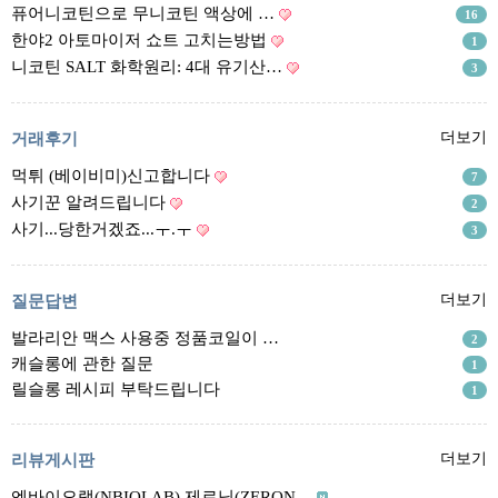
리뷰게시판
퓨어니코틴으로 무니코틴 액상에 …
16
팁앤가이드
한야2 아토마이저 쇼트 고치는방법
1
니코틴 SALT 화학원리: 4대 유기산…
3
레시피계산기
툴즈킷
거래후기
더보기
업체
먹튀 (베이비미)신고합니다
7
업체게시판
사기꾼 알려드립니다
2
모더게시판
사기...당한거겠죠...ㅜ.ㅜ
3
제휴업체
트레이드
질문답변
더보기
발라리안 맥스 사용중 정품코일이 …
판매
2
캐슬롱에 관한 질문
1
구매
릴슬롱 레시피 부탁드립니다
1
나눔
거래후기
리뷰게시판
더보기
즐겨찾기
엔바이오랩(NBIOLAB) 제로닉(ZERON…