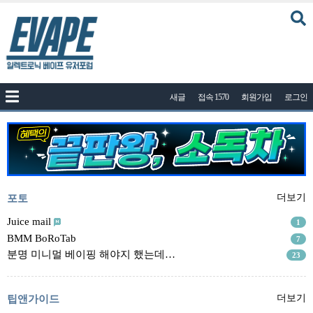
커뮤니티
새글
접속 1570
회원가입
로그인
공지사항
나눔이벤트
자유게시판
질문답변
포토
포토
더보기
건의게시판
Juice mail
1
BMM BoRoTab
7
액상
분명 미니멀 베이핑 해야지 했는데…
23
레시피
연구실
팁앤가이드
더보기