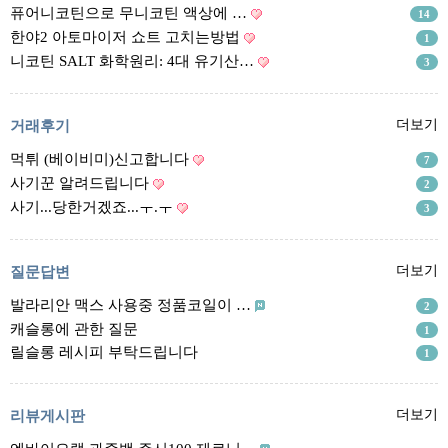
리뷰게시판
퓨어니코틴으로 무니코틴 액상에 …
14
팁앤가이드
한야2 아토마이저 쇼트 고치는방법
1
니코틴 SALT 화학원리: 4대 유기산…
3
레시피계산기
툴즈킷
거래후기
더보기
업체
먹튀 (베이비미)신고합니다
7
업체게시판
사기꾼 알려드립니다
2
모더게시판
사기...당한거겠죠...ㅜ.ㅜ
3
제휴업체
트레이드
질문답변
더보기
발라리안 맥스 사용중 정품코일이 …
판매
2
캐슬롱에 관한 질문
1
구매
릴슬롱 레시피 부탁드립니다
1
나눔
거래후기
리뷰게시판
더보기
즐겨찾기