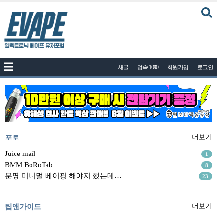
커뮤니티
새글
접속 1090
회원가입
로그인
공지사항
나눔이벤트
자유게시판
질문답변
포토
포토
더보기
건의게시판
Juice mail
1
BMM BoRoTab
8
액상
분명 미니멀 베이핑 해야지 했는데…
23
레시피
연구실
팁앤가이드
더보기