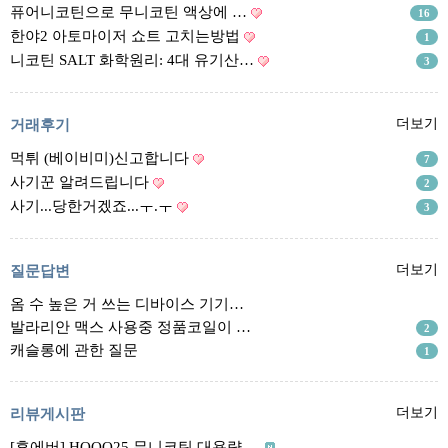
리뷰게시판
퓨어니코틴으로 무니코틴 액상에 …
16
팁앤가이드
한야2 아토마이저 쇼트 고치는방법
1
니코틴 SALT 화학원리: 4대 유기산…
3
레시피계산기
툴즈킷
거래후기
더보기
업체
먹튀 (베이비미)신고합니다
7
업체게시판
사기꾼 알려드립니다
2
모더게시판
사기...당한거겠죠...ㅜ.ㅜ
3
제휴업체
트레이드
질문답변
더보기
옴 수 높은 거 쓰는 디바이스 기기…
판매
발라리안 맥스 사용중 정품코일이 …
2
구매
캐슬롱에 관한 질문
1
나눔
거래후기
리뷰게시판
더보기
즐겨찾기
[후에버] HOOO25 무니코틴 대용량 …