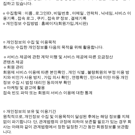
리뷰게시판
집하고 있습니다.
팁앤가이드
ο 수집항목 : 이름 , 로그인ID , 비밀번호 , 이메일 , 연락처 , 닉네임, 서비스 이
용기록 , 접속 로그 , 쿠키 , 접속 IP 정보 , 결제기록
레시피계산기
ο 개인정보 수집방법 : 홈페이지(회원가입,게시판)
툴즈킷
업체
○​ 개인정보의 수집 및 이용목적
회사는 수집한 개인정보를 다음의 목적을 위해 활용합니다.
업체게시판
ο 서비스 제공에 관한 계약 이행 및 서비스 제공에 따른 요금정산
모더게시판
콘텐츠 제공
ο 회원 관리
제휴업체
회원제 서비스 이용에 따른 본인확인 , 개인 식별 , 불량회원의 부정 이용 방
지와 비인가 사용 방지 , 가입 의사 확인 , 연령확인 , 만14세 미만 아동 개인
트레이드
정보 수집 시 법정 대리인 동의여부 확인
ο 마케팅 및 광고에 활용
판매
접속 빈도 파악 또는 회원의 서비스 이용에 대한 통계
구매
○​ 개인정보의 보유 및 이용기간
나눔
원칙적으로, 개인정보 수집 및 이용목적이 달성된 후에는 해당 정보를 지체
없이 파기합니다. 단, 관계법령의 규정에 의하여 보존할 필요가 있는 경우 회
거래후기
사는 아래와 같이 관계법령에서 정한 일정한 기간 동안 회원정보를 보관합
니다.
즐겨찾기