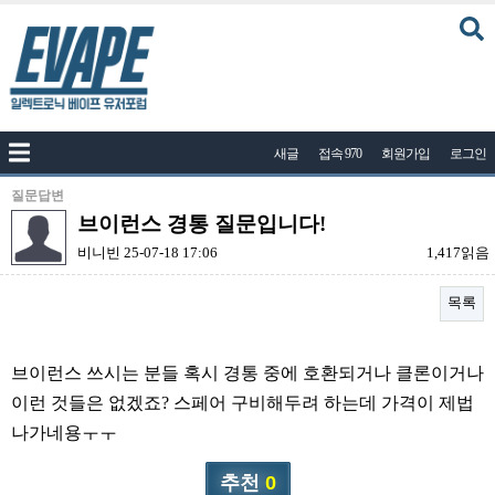
커뮤니티
새글
접속 970
회원가입
로그인
공지사항
나눔이벤트
질문답변
브이런스 경통 질문입니다!
자유게시판
비니빈
25-07-18 17:06
1,417읽음
질문답변
목록
포토
건의게시판
본문
브이런스 쓰시는 분들 혹시 경통 중에 호환되거나 클론이거나
액상
이런 것들은 없겠죠? 스페어 구비해두려 하는데 가격이 제법
레시피
나가네용ㅜㅜ
연구실
추천
0