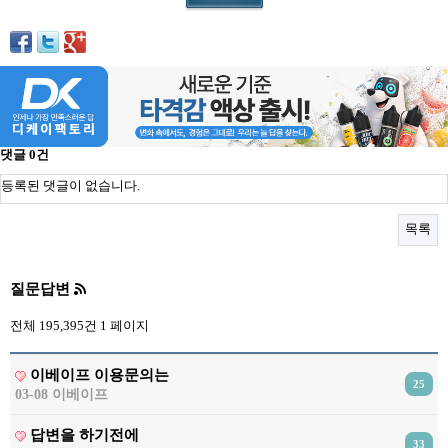
리뷰게시판
팁앤가이드
레시피계산기
툴즈킷
업체
댓글
0
건
업체게시판
등록된 댓글이 없습니다.
모더게시판
목록
제휴업체
트레이드
질문답변
판매
전체 195,395건
1 페이지
구매
나눔
이베이프 이용문의는
25
03-08 이베이프
거래후기
답변을 하기전에
즐겨찾기
33